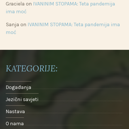
Graciela
on
IVANINIM STOPAMA: Teta pandemija
ima moć
Sanja
on
IVANINIM STOPAMA: Teta pandemija ima
moć
KATEGORIJE:
Događanja
Jezični savjeti
Nastava
O nama