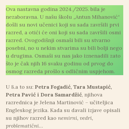
Ova nastavna godina 2024./2025. bila je
nezaboravna. U našu školu „Antun Mihanović“
došli su novi učenici koji su sada završili prvi
razred, a otići će oni koji su sada završili osmi
razred. Ovogodišnji osmaši bili su stvarno
posebni, no u nekim stvarima su bili bolji nego
u drugima. Osmaši su nas jako iznenadili zato
što je čak njih 16 svaku godinu od prvog do
osmog razreda prošlo s odličnim uspjehom.
U 8.a to su:
Petra Fogadić, Tara Mustapić,
Petra Pavić i Dora Samardžić
, njihova
razrednica je Jelena Martinović – učiteljica
Engleskog jezika. Kada su davali izjave opisali
su njihov razred kao
nemirni, vedri,
problematični
…