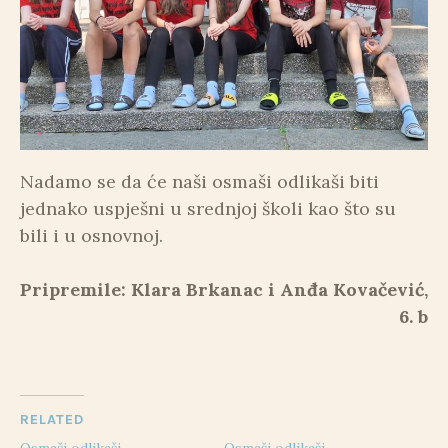
Nadamo se da će naši osmaši odlikaši biti
jednako uspješni u srednjoj školi kao što su
bili i u osnovnoj.
Pripremile: Klara Brkanac i Anđa Kovačević,
6. b
RELATED
Osmaši odlikaši
Osmaši odlikaši