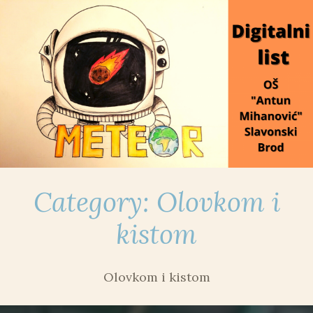
Skip
to
content
Category:
Olovkom i
kistom
Olovkom i kistom