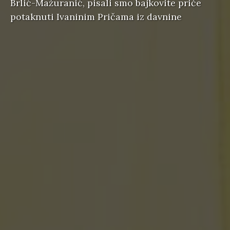
Brlić-Mažuranić, pisali smo bajkovite priče
potaknuti Ivaninim Pričama iz davnine