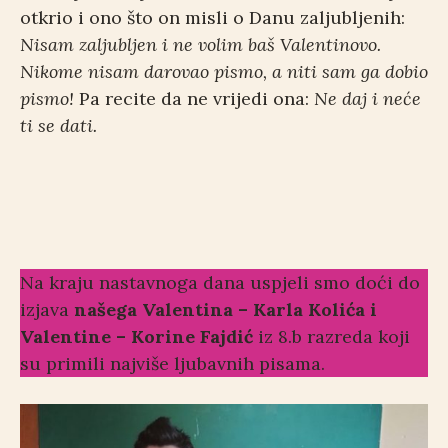
otkrio i ono što on misli o Danu zaljubljenih:
Nisam zaljubljen i ne volim baš Valentinovo.
Nikome nisam darovao pismo, a niti sam ga dobio
pismo!
Pa recite da ne vrijedi ona:
Ne daj i neće
ti se dati.
Zaljublje
Volimo
Mi smo
Volimo
ni
vas
dali
vas
četvrtaši
izjave
Na kraju nastavnoga dana uspjeli smo doći do
izjava
našega Valentina – Karla Kolića i
Valentine – Korine Fajdić
iz 8.b razreda koji
su primili najviše ljubavnih pisama.