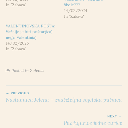
In "Zabava"
škole???
14/02/2024
In "Zabava"
VALENTINOVSKA POŠTA:
Važnije je biti poštar(ica)
nego Valentin(a)
14/02/2025
In "Zabava"
Posted in
Zabava
POST
PREVIOUS
NAVIGATION
Nastavnica Jelena – znatiželjna svjetska putnica
NEXT
Pez figurice jedne curice