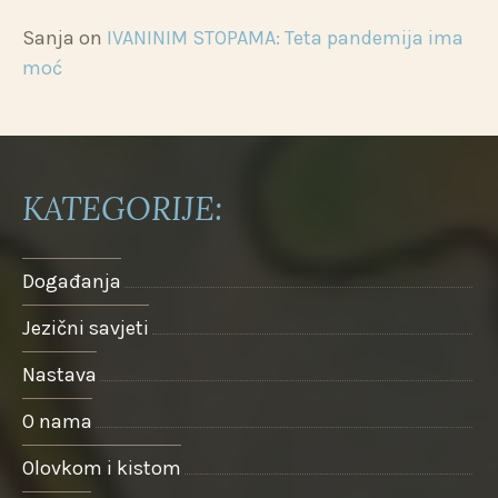
Sanja
on
IVANINIM STOPAMA: Teta pandemija ima
moć
KATEGORIJE:
Događanja
Jezični savjeti
Nastava
O nama
Olovkom i kistom