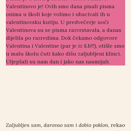
Valentinovo je! Ovih smo dana pisali pisma
onima u školi koje volimo i ubacivali ih u
valentinovsku kutiju. U predvečerje uoči
Valentinova su se pisma razvrstavala, a danas
dijelila po razredima. Dok čekamo odgovore
Valentina i Valentine (par je iz 8.b!!!), otišle smo
u malu školu čuti kako dišu zaljubljeni klinci.
Uljepšali su nam dan i jako nas nasmijali.
Razvrsta
Ruže za
Dobila
vanje
najdraže
sam
pisama
prijatelji
Poštari
pismo,
ce
volonteri
jeee!
Zaljubljen sam, darovao sam i dobio poklon
, rekao