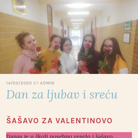
Skip
to
content
14/02/2020
BY
ADMIN
Dan za ljubav i sreću
ŠAŠAVO ZA VALENTINOVO
Danas je u školi posebno veselo i šašavo.