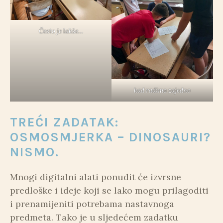
Često je lakše…
kad radimo zajedno
TREĆI ZADATAK:
OSMOSMJERKA – DINOSAURI?
NISMO.
Mnogi digitalni alati ponudit će izvrsne
predloške i ideje koji se lako mogu prilagoditi
i prenamijeniti potrebama nastavnoga
predmeta. Tako je u sljedećem zadatku