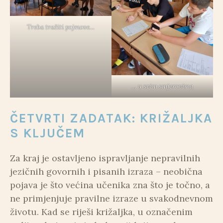
Treba tražiti pojmove…
… u svim smjerovima
ČETVRTI ZADATAK: KRIŽALJKA
S KLJUČEM
Za kraj je ostavljeno ispravljanje nepravilnih
jezičnih govornih i pisanih izraza – neobična
pojava je što većina učenika zna što je točno, a
ne primjenjuje pravilne izraze u svakodnevnom
životu. Kad se riješi križaljka, u označenim