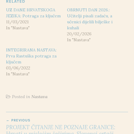
RELATED
UZ DANE HRVATSKOGA
OBRNUTI DAN 2026.:
JEZIKA: Potraga za ključem
Učitelji pisali zadaću, a
11/03/2021
učenici dijelili bilješke i
In "Nastava"
kuhali
20/02/2026
In "Nastava"
INTEGRIRANA NASTAVA:
Prva Rastuška potraga za
ključem
03/06/2022
In "Nastava"
Posted in
Nastava
POST
PREVIOUS
NAVIGATION
PROJEKT ČITANJE NE POZNAJE GRANICE:
Hrvati u mislećim šeširima, Slovenci crtači