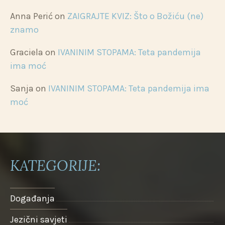
Anna Perić
on
ZAIGRAJTE KVIZ: Što o Božiću (ne)
znamo
Graciela
on
IVANINIM STOPAMA: Teta pandemija
ima moć
Sanja
on
IVANINIM STOPAMA: Teta pandemija ima
moć
KATEGORIJE:
Događanja
Jezični savjeti