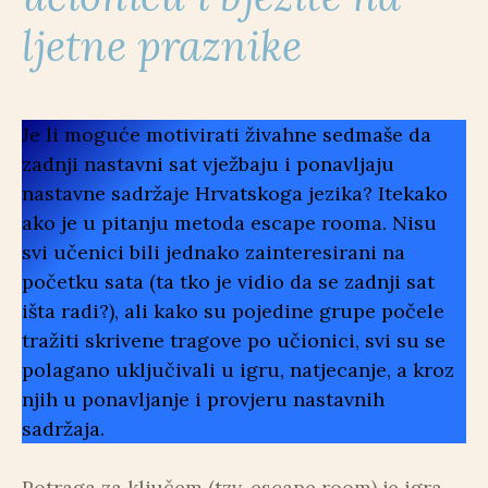
ljetne praznike
Je li moguće motivirati živahne sedmaše da
zadnji nastavni sat vježbaju i ponavljaju
nastavne sadržaje Hrvatskoga jezika? Itekako
ako je u pitanju metoda escape rooma. Nisu
svi učenici bili jednako zainteresirani na
početku sata (ta tko je vidio da se zadnji sat
išta radi?), ali kako su pojedine grupe počele
tražiti skrivene tragove po učionici, svi su se
polagano uključivali u igru, natjecanje, a kroz
njih u ponavljanje i provjeru nastavnih
sadržaja.
Potraga za ključem (tzv. escape room) je igra