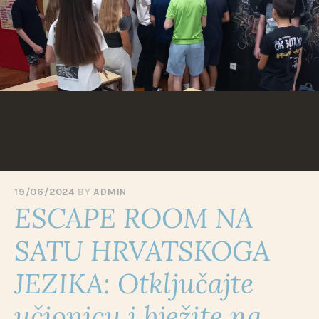
Skip
to
content
19/06/2024
BY
ADMIN
ESCAPE ROOM NA
SATU HRVATSKOGA
JEZIKA: Otključajte
učionicu i bježite na